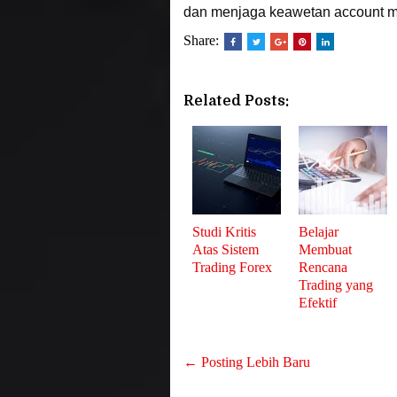
dan menjaga keawetan account m
Share:
Related Posts:
Studi Kritis
Belajar
Atas Sistem
Membuat
Trading Forex
Rencana
Trading yang
Efektif
← Posting Lebih Baru