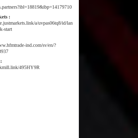
fbs.partners?ibl=18819&ibp=14179710
ets :
ne.justmarkets.link/a/uvpas06tq8/id/lan
k-start
www.hfmtrade-ind.com/sv/en/?
8937
:
ickmill.link/495HY9R