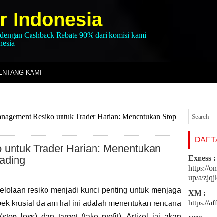
r Indonesia
 dengan Cashback Rebate 90% dari komisi kami
nesia
ENTANG KAMI
nagement Resiko untuk Trader Harian: Menentukan Stop
DAFTA
 untuk Trader Harian: Menentukan
ading
Exness :
https://o
up/a/zjq
elolaan resiko menjadi kunci penting untuk menjaga
XM :
https://a
ek krusial dalam hal ini adalah menentukan rencana
stop loss) dan target (take profit). Artikel ini akan