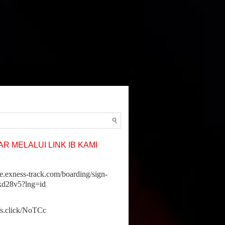
R MELALUI LINK IB KAMI
ne.exness-track.com/boarding/sign-
jkd28v5?lng=id
ffs.click/NoTCc