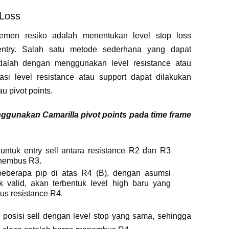
 Loss
men resiko adalah menentukan level stop loss
ntry. Salah satu metode sederhana yang dapat
adalah dengan menggunakan level resistance atau
kasi level resistance atau support dapat dilakukan
au pivot points.
gunakan Camarilla pivot points pada time frame
l untuk entry sell antara resistance R2 dan R3
enembus R3.
 beberapa pip di atas R4 (B), dengan asumsi
ak valid, akan terbentuk level high baru yang
s resistance R4.
posisi sell dengan level stop yang sama, sehingga