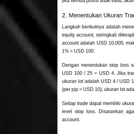
jika semua posisi tidak valid, a
2. Menentukan Ukuran Tra
Langkah berikutnya adalah menen
equity account, seringkali ditera
account adalah USD 10,000, mak
1% = USD 100.
Dengan menentukan stop loss se
USD 100 / 25 = USD 4. Jika tra
ukuran lot adalah USD 4 / USD 1 
(per pip = USD 10), ukuran lot ad
Setiap trade dapat memiliki ukur
level stop loss. Disarankan aga
account.