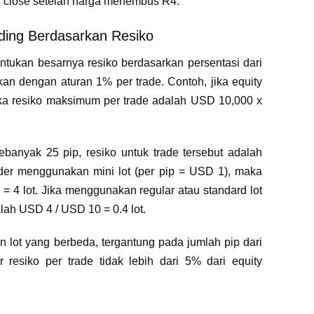
kan close setelah harga menembus R4.
ding Berdasarkan Resiko
tukan besarnya resiko berdasarkan persentasi dari
pkan dengan aturan 1% per trade. Contoh, jika equity
a resiko maksimum per trade adalah USD 10,000 x
banyak 25 pip, resiko untuk trade tersebut adalah
der menggunakan mini lot (per pip = USD 1), maka
= 4 lot. Jika menggunakan regular atau standard lot
alah USD 4 / USD 10 = 0.4 lot.
an lot yang berbeda, tergantung pada jumlah pip dari
r resiko per trade tidak lebih dari 5% dari equity