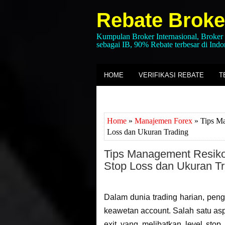
Rebate Broke
Kumpulan Broker Internasional, Broker
sebagai IB, 90% Rebate terbesar di Indo
HOME
VERIFIKASI REBATE
T
Home
»
Manajemen Forex
» Tips Ma
Loss dan Ukuran Trading
Tips Management Resiko
Stop Loss dan Ukuran Tr
Dalam dunia trading harian, peng
keawetan account. Salah satu asp
exit yang melibatkan level stop (