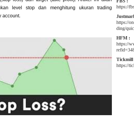
FBS :
https://
kan level stop dan menghitung ukuran trading
y account.
Justmark
https://o
ding/quic
HFM :
https://
refid=34
Tickmill 
https://t