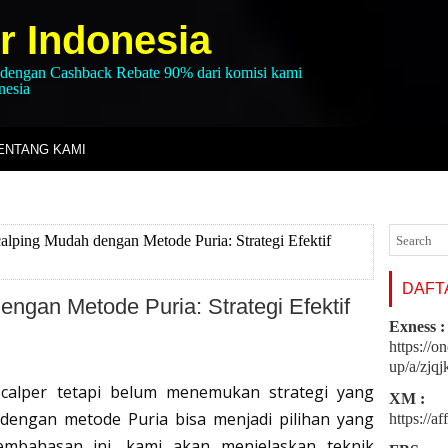
r Indonesia
 dengan Cashback Rebate 90% dari komisi kami
nesia
ENTANG KAMI
alping Mudah dengan Metode Puria: Strategi Efektif
DAFTA
ngan Metode Puria: Strategi Efektif
Exness :
https://o
up/a/zjq
scalper tetapi belum menemukan strategi yang 
XM :
dengan metode Puria bisa menjadi pilihan yang 
https://a
mbahasan ini, kami akan menjelaskan teknik 