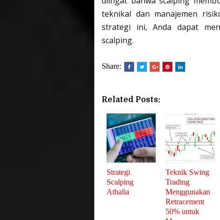
diingat bahwa scalping membu
teknikal dan manajemen risik
strategi ini, Anda dapat me
scalping.
Share:
Related Posts:
Strategi
Teknik Swing
Scalping
Trading
Athalia
Menggunakan
Retracement
50% untuk