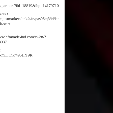
fbs.partners?ibl=18819&ibp=14179710
ets :
ne.justmarkets.link/a/uvpas06tq8/id/lan
k-start
www.hfmtrade-ind.com/sv/en/?
8937
:
ickmill.link/495HY9R