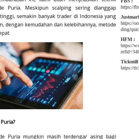
FBS :
 Puria. Meskipun scalping sering dianggap 
https://
 tinggi, semakin banyak trader di Indonesia yang 
Justmark
https://o
mun, dengan kemudahan dan kelebihannya, metode 
ding/quic
epat.
HFM :
https://
refid=34
Tickmill 
https://t
 Puria?
de Puria mungkin masih terdengar asing bagi 