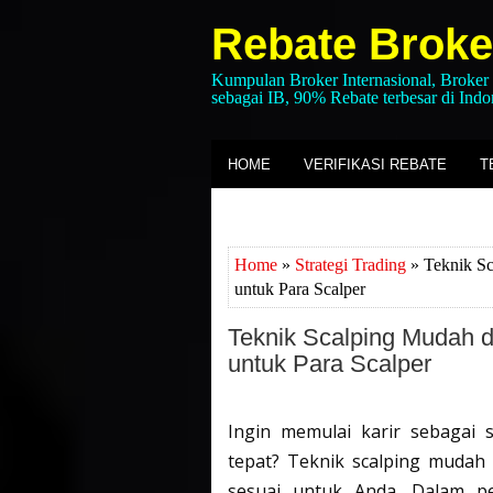
Rebate Broke
Kumpulan Broker Internasional, Broker
sebagai IB, 90% Rebate terbesar di Indo
HOME
VERIFIKASI REBATE
T
Home
»
Strategi Trading
» Teknik Sc
untuk Para Scalper
Teknik Scalping Mudah de
untuk Para Scalper
Ingin memulai karir sebagai 
tepat? Teknik scalping mudah 
sesuai untuk Anda. Dalam pe