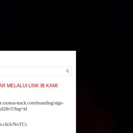
R MELALUI LINK IB KAMI
ne.exness-track.com/boarding/sign-
jkd28v5?lng=id
ffs.click/NoTCc