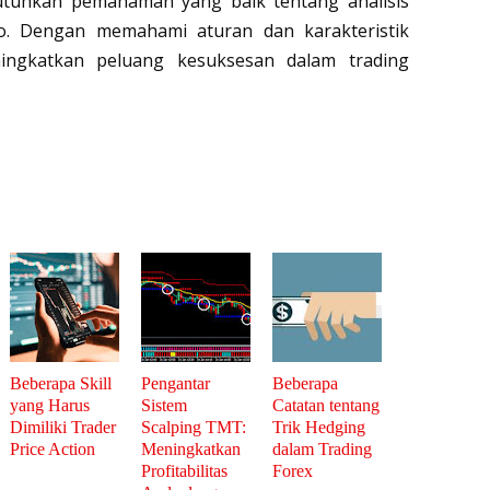
tuhkan pemahaman yang baik tentang analisis 
o. Dengan memahami aturan dan karakteristik 
ningkatkan peluang kesuksesan dalam trading 
Beberapa Skill
Pengantar
Beberapa
yang Harus
Sistem
Catatan tentang
Dimiliki Trader
Scalping TMT:
Trik Hedging
Price Action
Meningkatkan
dalam Trading
Profitabilitas
Forex