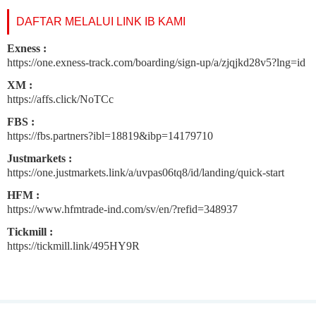
DAFTAR MELALUI LINK IB KAMI
Exness :
https://one.exness-track.com/boarding/sign-up/a/zjqjkd28v5?lng=id
XM :
https://affs.click/NoTCc
FBS :
https://fbs.partners?ibl=18819&ibp=14179710
Justmarkets :
https://one.justmarkets.link/a/uvpas06tq8/id/landing/quick-start
HFM :
https://www.hfmtrade-ind.com/sv/en/?refid=348937
Tickmill :
https://tickmill.link/495HY9R