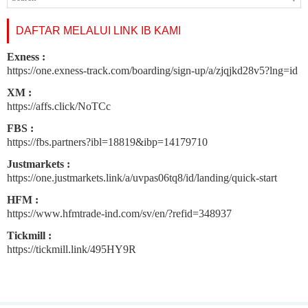
DAFTAR MELALUI LINK IB KAMI
Exness :
https://one.exness-track.com/boarding/sign-up/a/zjqjkd28v5?lng=id
XM :
https://affs.click/NoTCc
FBS :
https://fbs.partners?ibl=18819&ibp=14179710
Justmarkets :
https://one.justmarkets.link/a/uvpas06tq8/id/landing/quick-start
HFM :
https://www.hfmtrade-ind.com/sv/en/?refid=348937
Tickmill :
https://tickmill.link/495HY9R