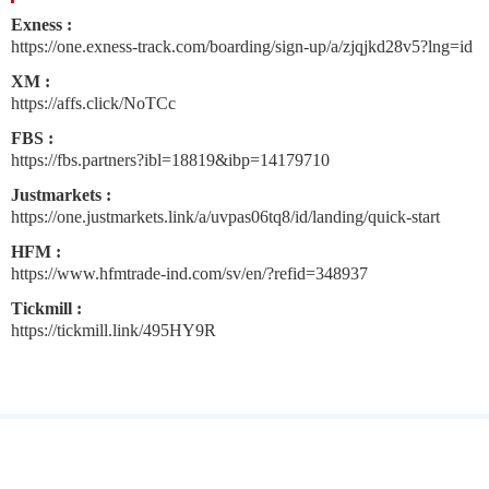
Exness :
https://one.exness-track.com/boarding/sign-up/a/zjqjkd28v5?lng=id
XM :
https://affs.click/NoTCc
FBS :
https://fbs.partners?ibl=18819&ibp=14179710
Justmarkets :
https://one.justmarkets.link/a/uvpas06tq8/id/landing/quick-start
HFM :
https://www.hfmtrade-ind.com/sv/en/?refid=348937
Tickmill :
https://tickmill.link/495HY9R