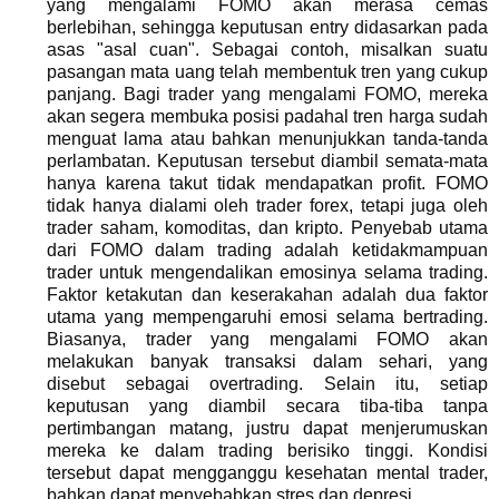
yang mengalami FOMO akan merasa cemas
berlebihan, sehingga keputusan entry didasarkan pada
asas "asal cuan". Sebagai contoh, misalkan suatu
pasangan mata uang telah membentuk tren yang cukup
panjang. Bagi trader yang mengalami FOMO, mereka
akan segera membuka posisi padahal tren harga sudah
menguat lama atau bahkan menunjukkan tanda-tanda
perlambatan. Keputusan tersebut diambil semata-mata
hanya karena takut tidak mendapatkan profit. FOMO
tidak hanya dialami oleh trader forex, tetapi juga oleh
trader saham, komoditas, dan kripto. Penyebab utama
dari FOMO dalam trading adalah ketidakmampuan
trader untuk mengendalikan emosinya selama trading.
Faktor ketakutan dan keserakahan adalah dua faktor
utama yang mempengaruhi emosi selama bertrading.
Biasanya, trader yang mengalami FOMO akan
melakukan banyak transaksi dalam sehari, yang
disebut sebagai overtrading. Selain itu, setiap
keputusan yang diambil secara tiba-tiba tanpa
pertimbangan matang, justru dapat menjerumuskan
mereka ke dalam trading berisiko tinggi. Kondisi
tersebut dapat mengganggu kesehatan mental trader,
bahkan dapat menyebabkan stres dan depresi.