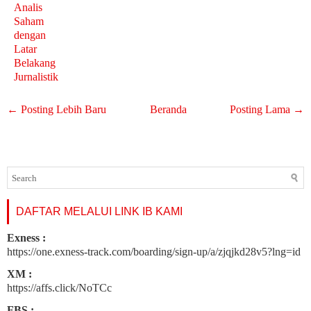
Analis
Saham
dengan
Latar
Belakang
Jurnalistik
← Posting Lebih Baru
Beranda
Posting Lama →
DAFTAR MELALUI LINK IB KAMI
Exness :
https://one.exness-track.com/boarding/sign-up/a/zjqjkd28v5?lng=id
XM :
https://affs.click/NoTCc
FBS :