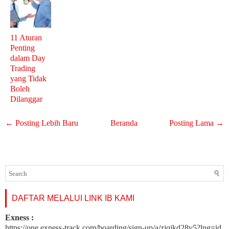
11 Aturan
Penting
dalam Day
Trading
yang Tidak
Boleh
Dilanggar
← Posting Lebih Baru
Beranda
Posting Lama →
DAFTAR MELALUI LINK IB KAMI
Exness :
https://one.exness-track.com/boarding/sign-up/a/zjqjkd28v5?lng=id