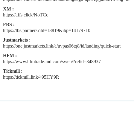
XM :
https://affs.click/NoTCc
FBS :
https://fbs.partners?ibl=18819&ibp=14179710
Justmarkets :
https://one.justmarkets.link/a/uvpas06tq8/id/landing/quick-start
HFM :
https://www.hfmtrade-ind.com/sv/en/?refid=348937
Tickmill :
https://tickmill.link/495HY9R