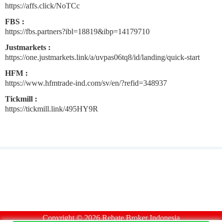
https://affs.click/NoTCc
FBS :
https://fbs.partners?ibl=18819&ibp=14179710
Justmarkets :
https://one.justmarkets.link/a/uvpas06tq8/id/landing/quick-start
HFM :
https://www.hfmtrade-ind.com/sv/en/?refid=348937
Tickmill :
https://tickmill.link/495HY9R
Copyright ©
2026
Rebate Broker Indonesia