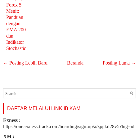
Forex 5
Menit:
Panduan
dengan
EMA 200
dan
Indikator
Stochastic
← Posting Lebih Baru
Beranda
Posting Lama →
DAFTAR MELALUI LINK IB KAMI
Exness :
https://one.exness-track.com/boarding/sign-up/a/zjqjkd28v5?lng=id
XM :