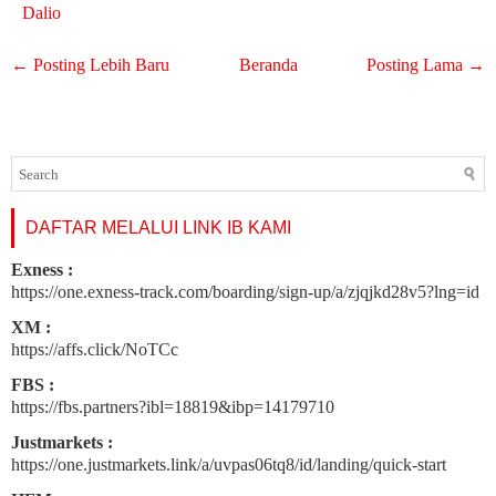
Dalio
← Posting Lebih Baru
Beranda
Posting Lama →
DAFTAR MELALUI LINK IB KAMI
Exness :
https://one.exness-track.com/boarding/sign-up/a/zjqjkd28v5?lng=id
XM :
https://affs.click/NoTCc
FBS :
https://fbs.partners?ibl=18819&ibp=14179710
Justmarkets :
https://one.justmarkets.link/a/uvpas06tq8/id/landing/quick-start