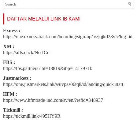
DAFTAR MELALUI LINK IB KAMI
Exness :
https://one.exness-track.com/boarding/sign-up/a/zjqjkd28v5?lng=id
XM :
https://affs.click/NoTCc
FBS :
https://fbs.partners?ibl=18819&ibp=14179710
Justmarkets :
https://one.justmarkets.link/a/uvpas06tq8/id/landing/quick-start
HFM :
https://www.hfmtrade-ind.com/sv/en/?refid=348937
Tickmill :
https://tickmill.link/495HY9R