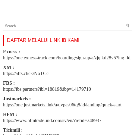
DAFTAR MELALUI LINK IB KAMI
Exness :
https://one.exness-track.com/boarding/sign-up/a/zjqjkd28v5?lng=id
XM :
https://affs.click/NoTCc
FBS :
https://fbs.partners?ibl=18819&ibp=14179710
Justmarkets :
https://one.justmarkets.link/a/uvpas06tq8/id/landing/quick-start
HFM :
https://www.hfmtrade-ind.com/sv/en/?refid=348937
Tickmill :