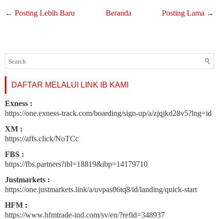
← Posting Lebih Baru
Beranda
Posting Lama →
DAFTAR MELALUI LINK IB KAMI
Exness :
https://one.exness-track.com/boarding/sign-up/a/zjqjkd28v5?lng=id
XM :
https://affs.click/NoTCc
FBS :
https://fbs.partners?ibl=18819&ibp=14179710
Justmarkets :
https://one.justmarkets.link/a/uvpas06tq8/id/landing/quick-start
HFM :
https://www.hfmtrade-ind.com/sv/en/?refid=348937