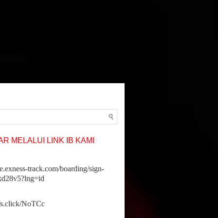
R MELALUI LINK IB KAMI
ne.exness-track.com/boarding/sign-
jkd28v5?lng=id
ffs.click/NoTCc