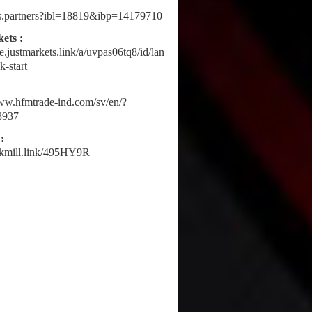
fbs.partners?ibl=18819&ibp=14179710
ets :
ne.justmarkets.link/a/uvpas06tq8/id/lan
k-start
www.hfmtrade-ind.com/sv/en/?
8937
:
ickmill.link/495HY9R