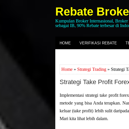
Rebate Broke
Kumpulan Broker Internasional, Broker
sebagai IB, 90% Rebate terbesar di Indo
HOME
VERIFIKASI REBATE
T
Home
»
Strategi Trading
» Strategi 
Strategi Take Profit Fo
Implementasi strategi take profit for
metode yang bisa Anda terapkan. Na
keluar (take profit) lebih sulit darip
Mari kita lihat lebih dalam.