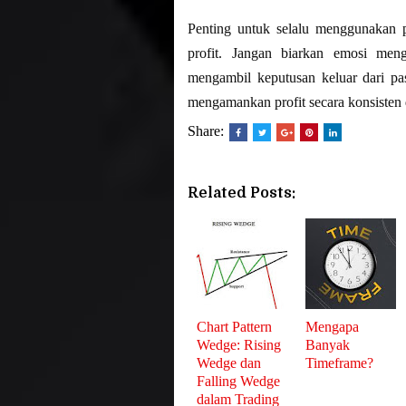
Penting untuk selalu menggunakan p
profit. Jangan biarkan emosi men
mengambil keputusan keluar dari p
mengamankan profit secara konsisten 
Share:
Related Posts:
Chart Pattern
Mengapa
Wedge: Rising
Banyak
Wedge dan
Timeframe?
Falling Wedge
dalam Trading