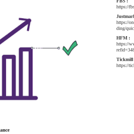
FBS :
https://
Justmark
https://o
ding/quic
HFM :
https://
refid=34
Tickmill 
https://t
tance