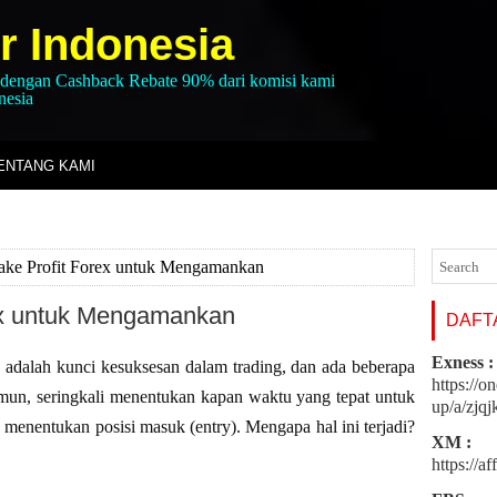
r Indonesia
 dengan Cashback Rebate 90% dari komisi kami
nesia
ENTANG KAMI
Take Profit Forex untuk Mengamankan
rex untuk Mengamankan
DAFTA
Exness :
ex adalah kunci kesuksesan dalam trading, dan ada beberapa
https://o
mun, seringkali menentukan kapan waktu yang tepat untuk
up/a/zjq
ada menentukan posisi masuk (entry). Mengapa hal ini terjadi?
XM :
https://a