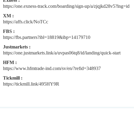
Exness :
https://one.exness-track.com/boarding/sign-up/a/zjqjkd28v5?lng=id
XM :
https://affs.click/NoTCc
FBS :
https://fbs.partners?ibl=18819&ibp=14179710
Justmarkets :
https://one.justmarkets.link/a/uvpas06tq8/id/landing/quick-start
HFM :
https://www.hfmtrade-ind.com/sv/en/?refid=348937
Tickmill :
https://tickmill.link/495HY9R