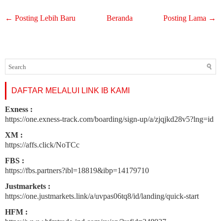
← Posting Lebih Baru
Beranda
Posting Lama →
DAFTAR MELALUI LINK IB KAMI
Exness :
https://one.exness-track.com/boarding/sign-up/a/zjqjkd28v5?lng=id
XM :
https://affs.click/NoTCc
FBS :
https://fbs.partners?ibl=18819&ibp=14179710
Justmarkets :
https://one.justmarkets.link/a/uvpas06tq8/id/landing/quick-start
HFM :