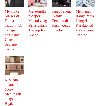
Mengukir
Mengungka
Janet Yellen:
Mengenal
Sukses di
p Aspek
Wanita
Range Mata
Dunia
Mental yang
Pertama di
Uang dan
Trading: 11
Kritis dalam
Kursi Ketua
Karakteristi
Tahapan
Trading for
The Fed
k Pasangan
dan Kunci
Living
Trading
Utama
Seorang
Trader
Kesabaran
dalam
Forex:
Menunggu
dengan
Bijak