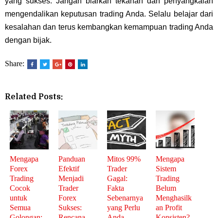
yang sukses. Jangan biarkan tekanan dan penyangkalan
mengendalikan keputusan trading Anda. Selalu belajar dari
kesalahan dan terus kembangkan kemampuan trading Anda
dengan bijak.
Share:
Related Posts:
Mengapa
Panduan
Mitos 99%
Mengapa
Forex
Efektif
Trader
Sistem
Trading
Menjadi
Gagal:
Trading
Cocok
Trader
Fakta
Belum
untuk
Forex
Sebenarnya
Menghasilk
Semua
Sukses:
yang Perlu
an Profit
Golongan:
Rencana,
Anda
Konsisten?