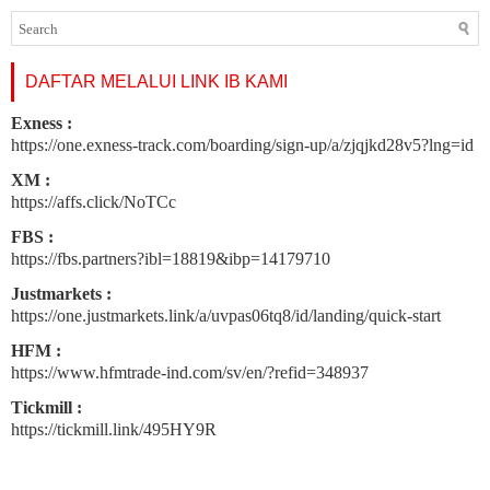
DAFTAR MELALUI LINK IB KAMI
Exness :
https://one.exness-track.com/boarding/sign-up/a/zjqjkd28v5?lng=id
XM :
https://affs.click/NoTCc
FBS :
https://fbs.partners?ibl=18819&ibp=14179710
Justmarkets :
https://one.justmarkets.link/a/uvpas06tq8/id/landing/quick-start
HFM :
https://www.hfmtrade-ind.com/sv/en/?refid=348937
Tickmill :
https://tickmill.link/495HY9R