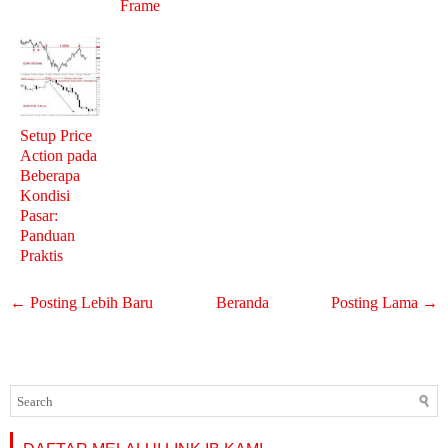
Frame
Setup Price
Action pada
Beberapa
Kondisi
Pasar:
Panduan
Praktis
← Posting Lebih Baru
Beranda
Posting Lama →