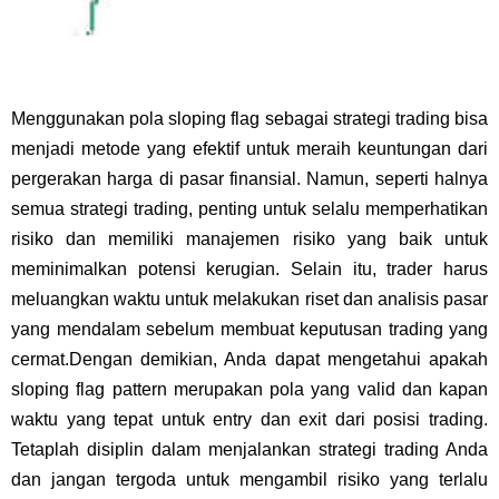
Menggunakan pola sloping flag sebagai strategi trading bisa
menjadi metode yang efektif untuk meraih keuntungan dari
pergerakan harga di pasar finansial. Namun, seperti halnya
semua strategi trading, penting untuk selalu memperhatikan
risiko dan memiliki manajemen risiko yang baik untuk
meminimalkan potensi kerugian. Selain itu, trader harus
meluangkan waktu untuk melakukan riset dan analisis pasar
yang mendalam sebelum membuat keputusan trading yang
cermat.Dengan demikian, Anda dapat mengetahui apakah
sloping flag pattern merupakan pola yang valid dan kapan
waktu yang tepat untuk entry dan exit dari posisi trading.
Tetaplah disiplin dalam menjalankan strategi trading Anda
dan jangan tergoda untuk mengambil risiko yang terlalu