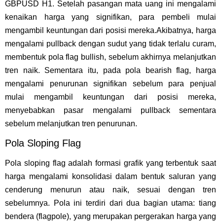
GBPUSD H1. Setelah pasangan mata uang ini mengalami
kenaikan harga yang signifikan, para pembeli mulai
mengambil keuntungan dari posisi mereka.Akibatnya, harga
mengalami pullback dengan sudut yang tidak terlalu curam,
membentuk pola flag bullish, sebelum akhirnya melanjutkan
tren naik. Sementara itu, pada pola bearish flag, harga
mengalami penurunan signifikan sebelum para penjual
mulai mengambil keuntungan dari posisi mereka,
menyebabkan pasar mengalami pullback sementara
sebelum melanjutkan tren penurunan.
Pola Sloping Flag
Pola sloping flag adalah formasi grafik yang terbentuk saat
harga mengalami konsolidasi dalam bentuk saluran yang
cenderung menurun atau naik, sesuai dengan tren
sebelumnya. Pola ini terdiri dari dua bagian utama: tiang
bendera (flagpole), yang merupakan pergerakan harga yang