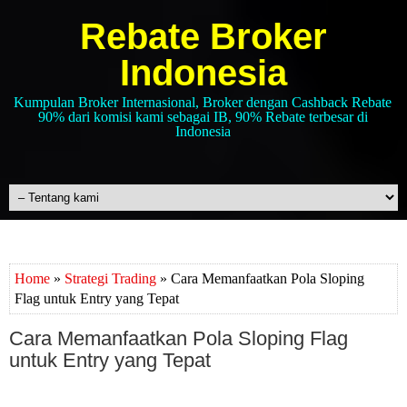
Rebate Broker
Indonesia
Kumpulan Broker Internasional, Broker dengan Cashback Rebate
90% dari komisi kami sebagai IB, 90% Rebate terbesar di
Indonesia
Home
»
Strategi Trading
» Cara Memanfaatkan Pola Sloping
Flag untuk Entry yang Tepat
Cara Memanfaatkan Pola Sloping Flag
untuk Entry yang Tepat