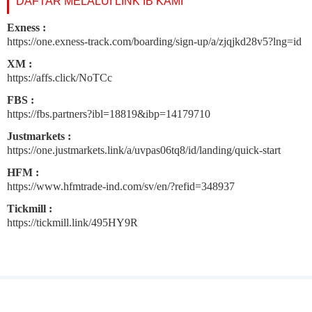
DAFTAR MELALUI LINK IB KAMI
Exness :
https://one.exness-track.com/boarding/sign-up/a/zjqjkd28v5?lng=id
XM :
https://affs.click/NoTCc
FBS :
https://fbs.partners?ibl=18819&ibp=14179710
Justmarkets :
https://one.justmarkets.link/a/uvpas06tq8/id/landing/quick-start
HFM :
https://www.hfmtrade-ind.com/sv/en/?refid=348937
Tickmill :
https://tickmill.link/495HY9R