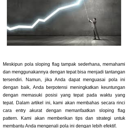
Meskipun pola sloping flag tampak sederhana, memahami
dan menggunakannya dengan tepat bisa menjadi tantangan
tersendiri. Namun, jika Anda dapat menguasai pola ini
dengan baik, Anda berpotensi meningkatkan keuntungan
dengan memasuki posisi yang tepat pada waktu yang
tepat. Dalam artikel ini, kami akan membahas secara rinci
cara entry akurat dengan memanfaatkan sloping flag
pattern. Kami akan memberikan tips dan strategi untuk
membantu Anda mengenali pola ini dengan lebih efektif.