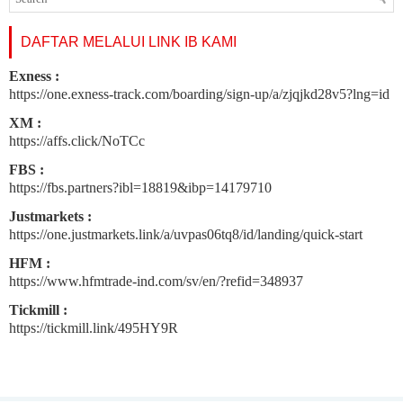
DAFTAR MELALUI LINK IB KAMI
Exness :
https://one.exness-track.com/boarding/sign-up/a/zjqjkd28v5?lng=id
XM :
https://affs.click/NoTCc
FBS :
https://fbs.partners?ibl=18819&ibp=14179710
Justmarkets :
https://one.justmarkets.link/a/uvpas06tq8/id/landing/quick-start
HFM :
https://www.hfmtrade-ind.com/sv/en/?refid=348937
Tickmill :
https://tickmill.link/495HY9R