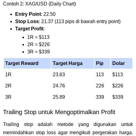
Contoh 2: XAG/USD (Daily Chart)
Entry Point
: 22.50
Stop Loss
: 21.37 (113 pips di bawah entry point)
Target Profit
:
1R = $113
2R = $226
3R = $339
Target Reward
Target Harga
Pip
Dolar
1R
23.63
113
$113
2R
24.76
226
$226
3R
25.89
339
$339
Trailing Stop untuk Mengoptimalkan Profit
Trailing stop adalah metode yang digunakan untuk
memindahkan stop loss agar mengikuti pergerakan harga.