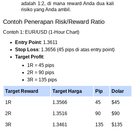
adalah 1:2, di mana reward Anda dua kali
risiko yang Anda ambil.
Contoh Penerapan Risk/Reward Ratio
Contoh 1: EUR/USD (1-Hour Chart)
Entry Point
: 1.3611
Stop Loss
: 1.3656 (45 pips di atas entry point)
Target Profit
:
1R = 45 pips
2R = 90 pips
3R = 135 pips
Target Reward
Target Harga
Pip
Dolar
1R
1.3566
45
$45
2R
1.3516
90
$90
3R
1.3461
135
$135