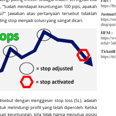
FBS :
, "Sudah mendapat keuntungan 100 pips, apakah
https://
i?" Jawaban atas pertanyaan tersebut tidaklah
Justmark
https://o
ing stop menjadi solusi yang sangat dicari.
ding/quic
HFM :
https://
refid=34
Tickmill 
https://t
 disebut dengan menggeser stop loss (SL), adalah
uk melindungi profit yang telah diperoleh. Ketika
kan keuntungan, kita tidak hanya menutup posisi