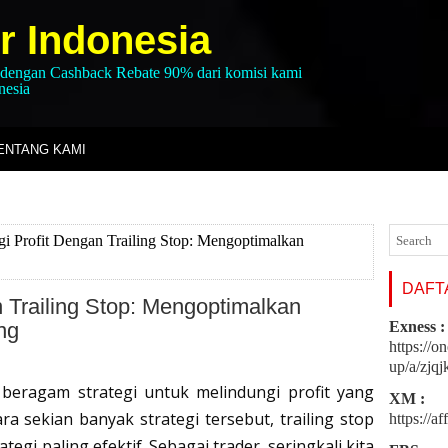
r Indonesia
 dengan Cashback Rebate 90% dari komisi kami
nesia
ENTANG KAMI
i Profit Dengan Trailing Stop: Mengoptimalkan
DAFTA
 Trailing Stop: Mengoptimalkan
ng
Exness :
https://o
up/a/zjq
 beragam strategi untuk melindungi profit yang
XM :
ra sekian banyak strategi tersebut, trailing stop
https://a
tegi paling efektif. Sebagai trader, seringkali kita