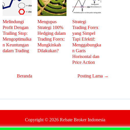
Melindungi
Mengupas
Strategi
Profit Dengan
Strategi 100%
Trading Forex
Trailing Stop:
Hedging dalam
yang Simpel
Mengoptimalka
Trading Forex:
Tapi Efektif:
n Keuntungan
Mungkinkah
Menggabungka
dalam Trading
Dilakukan?
n Garis
Horisontal dan
Price Action
Beranda
Posting Lama →
Copyright ©
2026
Rebate Broker Indonesia