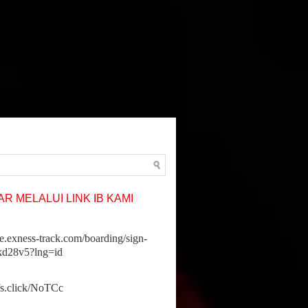
R MELALUI LINK IB KAMI
ne.exness-track.com/boarding/sign-
jkd28v5?lng=id
ffs.click/NoTCc