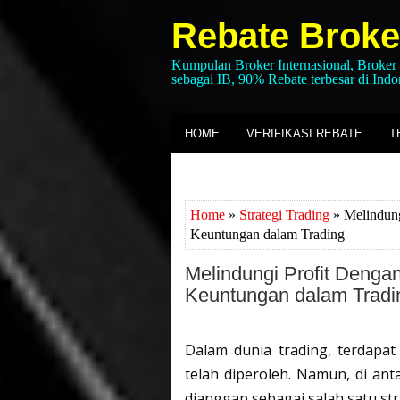
Rebate Broke
Kumpulan Broker Internasional, Broker
sebagai IB, 90% Rebate terbesar di Indo
HOME
VERIFIKASI REBATE
T
Home
»
Strategi Trading
» Melindung
Keuntungan dalam Trading
Melindungi Profit Dengan
Keuntungan dalam Tradi
Dalam dunia trading, terdapat
telah diperoleh. Namun, di anta
dianggap sebagai salah satu stra