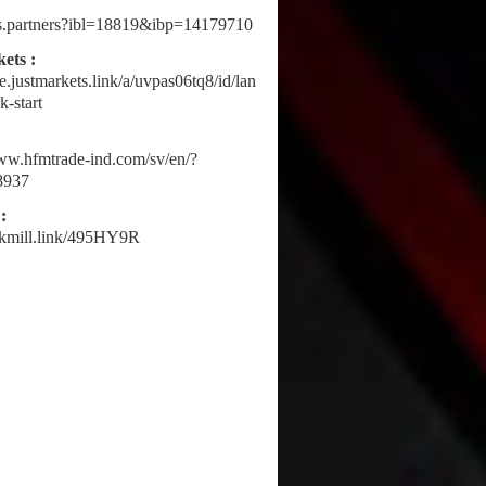
fbs.partners?ibl=18819&ibp=14179710
ets :
ne.justmarkets.link/a/uvpas06tq8/id/lan
k-start
www.hfmtrade-ind.com/sv/en/?
8937
:
ickmill.link/495HY9R