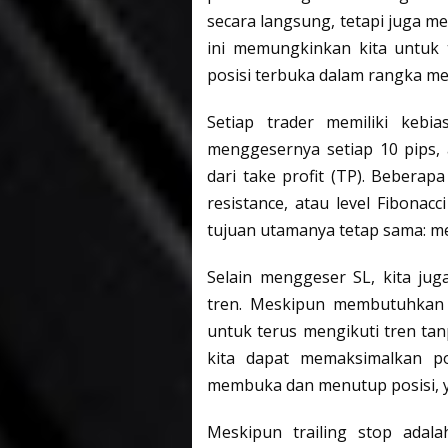
secara langsung, tetapi juga m
ini memungkinkan kita untuk 
posisi terbuka dalam rangka men
Setiap trader memiliki kebi
menggesernya setiap 10 pips
dari take profit (TP). Bebera
resistance, atau level Fibona
tujuan utamanya tetap sama: mel
Selain menggeser SL, kita ju
tren. Meskipun membutuhkan k
untuk terus mengikuti tren tan
kita dapat memaksimalkan po
membuka dan menutup posisi, y
Meskipun trailing stop adal